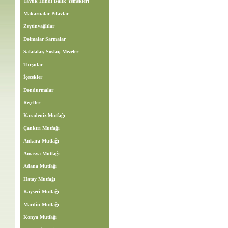
Tavuk Hindi Balık Yemekleri
Makarnalar Pilavlar
Zeytinyağlılar
Dolmalar Sarmalar
Salatalar, Soslar, Mezeler
Turşular
İçecekler
Dondurmalar
Reçeller
Karadeniz Mutfağı
Çankırı Mutfağı
Ankara Mutfağı
Amasya Mutfağı
Adana Mutfağı
Hatay Mutfağı
Kayseri Mutfağı
Mardin Mutfağı
Konya Mutfağı