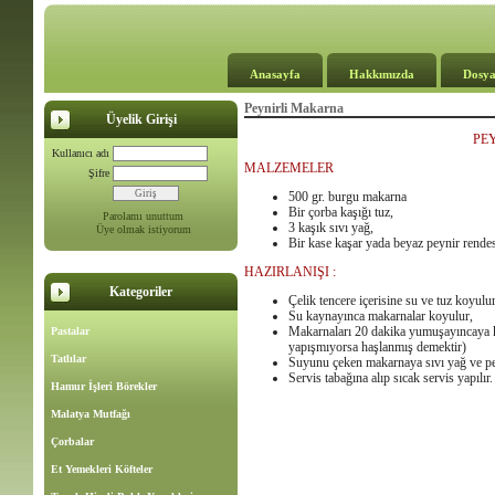
Anasayfa
Hakkımızda
Dosya
Peynirli Makarna
Üyelik Girişi
PE
Kullanıcı adı
MALZEMELER
Şifre
500 gr. burgu makarna
Bir çorba kaşığı tuz,
Parolamı unuttum
3 kaşık sıvı yağ,
Üye olmak istiyorum
Bir kase kaşar yada beyaz peynir rende
HAZIRLANIŞI
:
Kategoriler
Çelik tencere içerisine su ve tuz koyulur
Su kaynayınca makarnalar koyulur,
Makarnaları 20 dakika yumuşayıncaya ka
Pastalar
yapışmıyorsa haşlanmış demektir)
Tatlılar
Suyunu çeken makarnaya sıvı yağ ve peyn
Servis tabağına alıp sıcak servis yapılır.
Hamur İşleri Börekler
Malatya Mutfağı
Çorbalar
Et Yemekleri Köfteler