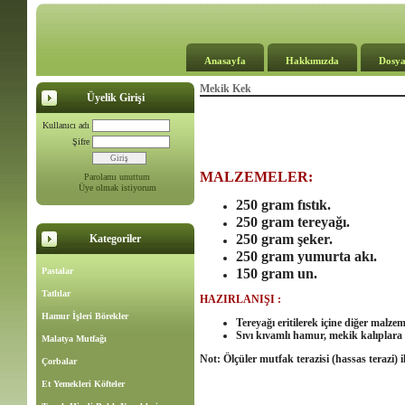
Anasayfa
Hakkımızda
Dosya
Mekik Kek
Üyelik Girişi
Kullanıcı adı
Şifre
MALZEMELER
:
Parolamı unuttum
Üye olmak istiyorum
250 gram
fıstık.
250 gram
tereyağı.
250 gram
şeker.
Kategoriler
250 gram
yumurta akı.
Pastalar
150 gram
un.
Tatlılar
HAZIRLANIŞI :
Hamur İşleri Börekler
Tereyağı eritilerek içine diğer malze
Sıvı kıvamlı hamur, mekik kalıplara d
Malatya Mutfağı
Not: Ölçüler mutfak terazisi (hassas terazi) il
Çorbalar
Et Yemekleri Köfteler