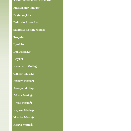
Tavuk Hindi Balık Yemekleri
Makarnalar Pilavlar
Zeytinyağlılar
Dolmalar Sarmalar
Salatalar, Soslar, Mezeler
Turşular
İçecekler
Dondurmalar
Reçeller
Karadeniz Mutfağı
Çankırı Mutfağı
Ankara Mutfağı
Amasya Mutfağı
Adana Mutfağı
Hatay Mutfağı
Kayseri Mutfağı
Mardin Mutfağı
Konya Mutfağı