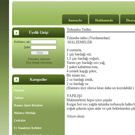
Anasayfa
Hakkımızda
Dosya
Tulumba Tatlısı
Üyelik Girişi
Tulumba tatlısı (Yurdanurdan)
Kullanıcı adı
MALZEMELER:
Şifre
4 yumurta,
1 çay bardağı süt,
1,5 çay bardağı yoğurt,
Parolamı unuttum
Yarım çay bardağı sıvı yağ,
Üye olmak istiyorum
1 paket kabartma tozu,
4 yemek kaşığı şeker,
Bir tutam tuz,
Kategoriler
2 su bardağı irmik,
2 su bardağı su
(Hamuru ince olursa biraz daha un koyulabilir.)
Pastalar
YAPILIŞI:
Tatlılar
Malzemelerin hepsi iyice çırpılır
Kızgın bol sıvı yağda tulumba torbasıyla halka 
Hamur İşleri Börekler
soğuk şekerin içine atılır ve çok bekletmeden çıka
Malatya Mutfağı
Afiyet olsun
Çorbalar
Et Yemekleri Köfteler