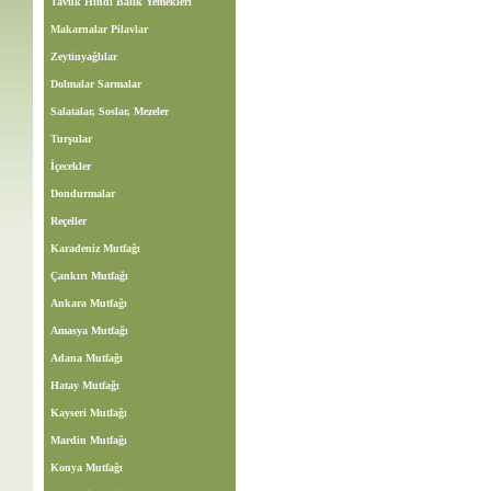
Tavuk Hindi Balık Yemekleri
Makarnalar Pilavlar
Zeytinyağlılar
Dolmalar Sarmalar
Salatalar, Soslar, Mezeler
Turşular
İçecekler
Dondurmalar
Reçeller
Karadeniz Mutfağı
Çankırı Mutfağı
Ankara Mutfağı
Amasya Mutfağı
Adana Mutfağı
Hatay Mutfağı
Kayseri Mutfağı
Mardin Mutfağı
Konya Mutfağı