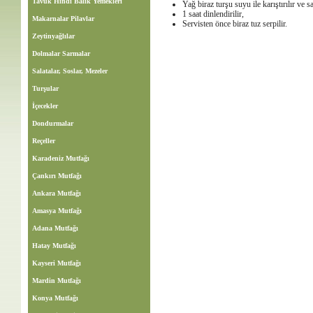
Tavuk Hindi Balık Yemekleri
Yağ biraz turşu suyu ile karıştırılır ve 
1 saat dinlendirilir,
Makarnalar Pilavlar
Servisten önce biraz tuz serpilir.
Zeytinyağlılar
Dolmalar Sarmalar
Salatalar, Soslar, Mezeler
Turşular
İçecekler
Dondurmalar
Reçeller
Karadeniz Mutfağı
Çankırı Mutfağı
Ankara Mutfağı
Amasya Mutfağı
Adana Mutfağı
Hatay Mutfağı
Kayseri Mutfağı
Mardin Mutfağı
Konya Mutfağı