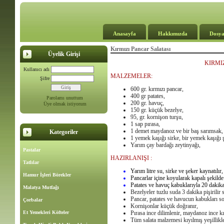
Anasayfa
Hakkımızda
Dosya
Kırmızı Pancar Salatası
Üyelik Girişi
KIRMI
Kullanıcı adı
MALZEMELER:
Şifre
600 gr. kırmızı pancar,
400 gr patates,
Parolamı unuttum
200 gr. havuç,
Üye olmak istiyorum
150 gr. küçük bezelye,
95, gr. kornişon turşu,
1 sap pırasa,
1 demet maydanoz ve bir baş sarımsak,
Kategoriler
1 yemek kaşığı sirke, bir yemek kaşığı ş
Yarım çay bardağı zeytinyağı,
Pastalar
HAZIRLANIŞI
:
Tatlılar
Yarım litre su, sirke ve şeker kaynatılır,
Hamur İşleri Börekler
Pancarlar içine koyularak kapalı şekilde 
Patates ve havuç kabuklarıyla 20 dakika p
Malatya Mutfağı
Bezelyeler tuzlu suda 3 dakika pişirilir 
Pancar, patates ve havucun kabukları so
Çorbalar
Kornişonlar küçük doğranır,
Et Yemekleri Köfteler
Pırasa ince dilimlenir, maydanoz ince kı
Tüm salata malzemesi kıyılmış yeşillikle 