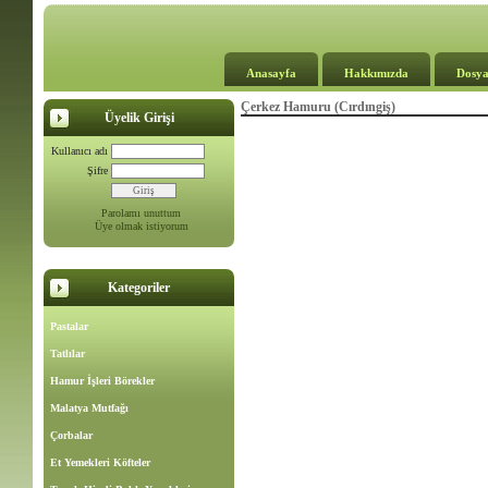
Anasayfa
Hakkımızda
Dosya
Çerkez Hamuru (Cırdıngiş)
Üyelik Girişi
Kullanıcı adı
Şifre
Parolamı unuttum
Üye olmak istiyorum
Kategoriler
Pastalar
Tatlılar
Hamur İşleri Börekler
Malatya Mutfağı
Çorbalar
Et Yemekleri Köfteler