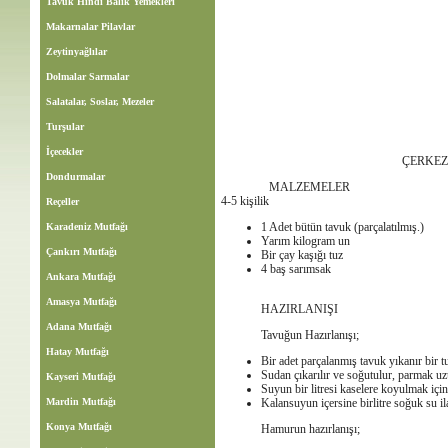
Tavuk Hindi Balık Yemekleri
Makarnalar Pilavlar
Zeytinyağlılar
Dolmalar Sarmalar
Salatalar, Soslar, Mezeler
Turşular
İçecekler
ÇERKEZ
Dondurmalar
MALZEMELER
4-5 kişilik
Reçeller
1 Adet bütün tavuk (parçalatılmış.)
Karadeniz Mutfağı
Yarım kilogram un
Çankırı Mutfağı
Bir çay kaşığı tuz
4 baş sarımsak
Ankara Mutfağı
Amasya Mutfağı
HAZIRLANIŞI
Adana Mutfağı
Tavuğun Hazırlanışı;
Hatay Mutfağı
Bir adet parçalanmış tavuk yıkanır bir tut
Sudan çıkarılır ve soğutulur, parmak u
Kayseri Mutfağı
Suyun bir litresi kaselere koyulmak için 
Mardin Mutfağı
Kalansuyun içersine birlitre soğuk su ila
Konya Mutfağı
Hamurun hazırlanışı;