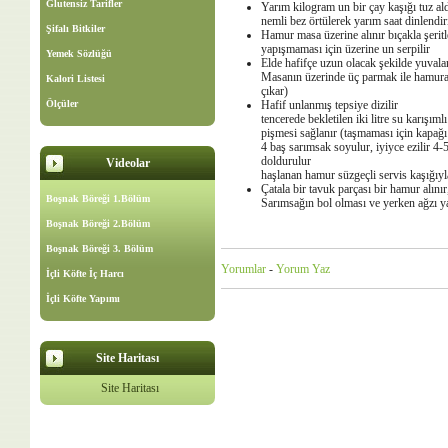
Glutensiz Tarifler
Yarım kilogram un bir çay kaşığı tuz ald
nemli bez örtülerek yarım saat dinlendiri
Şifalı Bitkiler
Hamur masa üzerine alınır bıçakla şeritl
yapışmaması için üzerine un serpilir
Yemek Sözlüğü
Elde hafifçe uzun olacak şekilde yuvala
Masanın üzerinde üç parmak ile hamura 
Kalori Listesi
çıkar)
Ölçüler
Hafif unlanmış tepsiye dizilir
tencerede bekletilen iki litre su karışım
pişmesi sağlanır (taşmaması için kapağı
4 baş sarımsak soyulur, iyiyce ezilir 4-5
doldurulur
Videolar
haşlanan hamur süzgeçli servis kaşığıyla
Çatala bir tavuk parçası bir hamur alınır
Boşnak Böreği 1.Bölüm
Sarımsağın bol olması ve yerken ağzı ya
Boşnak Böreği 2.Bölüm
Boşnak Böreği 3. Bölüm
Yorumlar
-
Yorum Yaz
İçli Köfte İç Harcı
İçli Köfte Yapımı
Site Haritası
Site Haritası