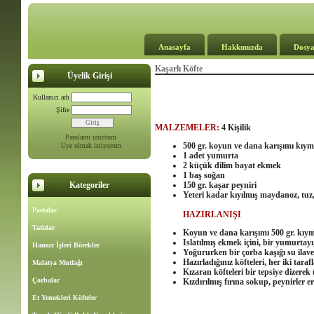
Anasayfa
Hakkımızda
Dosya
Kaşarlı Köfte
Üyelik Girişi
Kullanıcı adı
Şifre
MALZEMELER:
4 Kişilik
Parolamı unuttum
500 gr. koyun ve dana karışımı kıy
Üye olmak istiyorum
1 adet yumurta
2 küçük dilim bayat ekmek
1 baş soğan
Kategoriler
150 gr. kaşar peyniri
Yeteri kadar kıyılmış maydanoz, tuz,
Pastalar
HAZIRLANIŞI
Tatlılar
Koyun ve dana karışımı 500 gr. kıym
Islatılmış ekmek içini, bir yumurtay
Hamur İşleri Börekler
Yoğururken bir çorba kaşığı su ilav
Hazırladığınız köfteleri, her iki tara
Malatya Mutfağı
Kızaran köfteleri bir tepsiye dizere
Çorbalar
Kızdırılmış fırına sokup, peynirler er
Et Yemekleri Köfteler