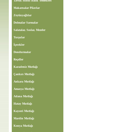
Tavuk Hindi Balık Yemekleri
Makarnalar Pilavlar
Zeytinyağlılar
Dolmalar Sarmalar
Salatalar, Soslar, Mezeler
Turşular
İçecekler
Dondurmalar
Reçeller
Karadeniz Mutfağı
Çankırı Mutfağı
Ankara Mutfağı
Amasya Mutfağı
Adana Mutfağı
Hatay Mutfağı
Kayseri Mutfağı
Mardin Mutfağı
Konya Mutfağı