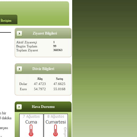
İletişim
Ziyaret Bilgileri
Aktif Ziyaretçi
1
Bugün Toplam
99
Toplam Ziyaret
368363
Döviz Bilgileri
Alış
Satış
Dolar
47.4723
47.6625
Euro
54.7972
55.0168
Hava Durumu
n bir
0 dakika
arçası