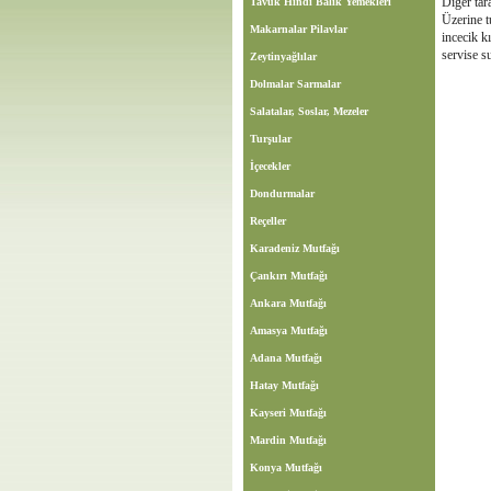
Diğer tar
Tavuk Hindi Balık Yemekleri
Üzerine t
Makarnalar Pilavlar
incecik k
servise s
Zeytinyağlılar
Dolmalar Sarmalar
Salatalar, Soslar, Mezeler
Turşular
İçecekler
Dondurmalar
Reçeller
Karadeniz Mutfağı
Çankırı Mutfağı
Ankara Mutfağı
Amasya Mutfağı
Adana Mutfağı
Hatay Mutfağı
Kayseri Mutfağı
Mardin Mutfağı
Konya Mutfağı