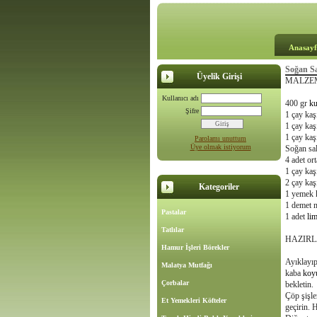
Anasayf
Soğan Sa
Üyelik Girişi
MALZEM
Kullanıcı adı
400 gr
ku
Şifre
1 çay kaş
1 çay kaş
1 çay kaş
Parolamı unuttum
Üye olmak istiyorum
Soğan sala
4 adet or
1 çay kaş
2 çay kaş
Kategoriler
1 yemek 
1 demet 
Pastalar
1 adet
li
Tatlılar
HAZIRL
Hamur İşleri Börekler
Ayıklayıp
Malatya Mutfağı
kaba
koy
Çorbalar
bekletin.
Çöp şişle
Et Yemekleri Köfteler
geçirin. 