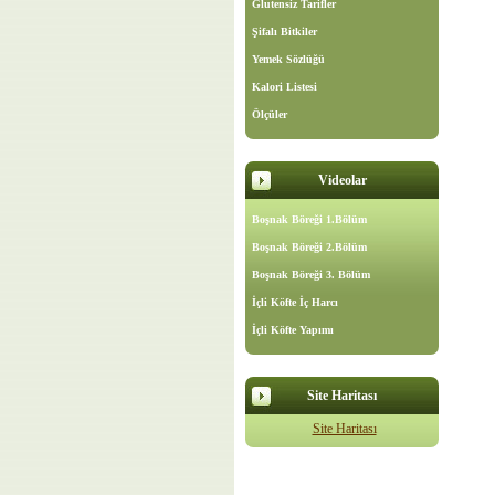
Glutensiz Tarifler
Şifalı Bitkiler
Yemek Sözlüğü
Kalori Listesi
Ölçüler
Videolar
Boşnak Böreği 1.Bölüm
Boşnak Böreği 2.Bölüm
Boşnak Böreği 3. Bölüm
İçli Köfte İç Harcı
İçli Köfte Yapımı
Site Haritası
Site Haritası