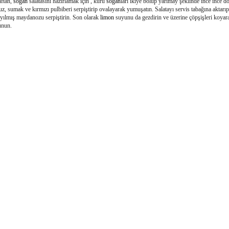
aftan,
soğan
salatasını hazırlamak için , kuru
soğan
ları ikiye bölüp yarımay şeklinde ince ince d
uz, sumak ve kırmızı pulbiberi serpiştirip ovalayarak yumuşatın. Salatayı servis tabağına aktarıp
ıyılmış maydanozu serpiştirin. Son olarak
limon
suyunu da gezdirin ve üzerine çöpşişleri koyar
unun.