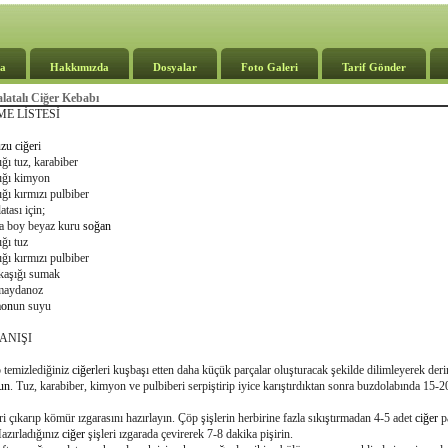
a
Hakkımızda
Dosyalar
Foto Galeri
Tarif Gönder
latalı Ciğer Kebabı
E LİSTESİ
zu
ciğer
i
ığı tuz, karabiber
ığı kimyon
ığı kırmızı pulbiber
tası için;
ta boy beyaz kuru
soğan
ığı tuz
ığı kırmızı pulbiber
kaşığı sumak
maydanoz
mon
un suyu
ANIŞI
 temizlediğiniz
ciğer
leri kuşbaşı etten daha küçük parçalar oluşturacak şekilde dilimleyerek deri
un
. Tuz, karabiber, kimyon ve pulbiberi serpiştirip iyice karıştırdıktan sonra buzdolabında 15-2
ri çıkarıp kömür ızgarasını hazırlayın. Çöp şişlerin herbirine fazla sıkıştırmadan 4-5 adet
ciğer
p
Hazırladığınız
ciğer
şişleri ızgarada çevirerek 7-8 dakika
pişirin
.