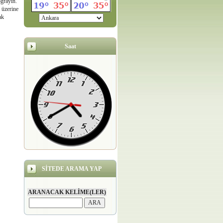
oğrayın.
 üzerine
ak
Saat
SİTEDE ARAMA YAP
ARANACAK KELİME(LER)